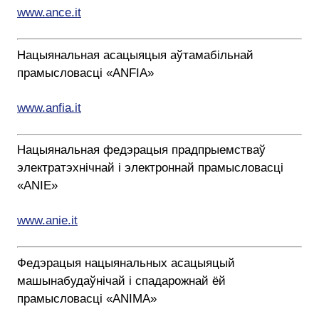
www.ance.it
Нацыянальная асацыяцыя аўтамабільнай
прамысловасці «ANFIA»
www.anfia.it
Нацыянальная федэрацыя прадпрыемстваў
электратэхнічнай і электроннай прамысловасці
«ANIE»
www.anie.it
Федэрацыя нацыянальных асацыяцый
машынабудаўнічай і спадарожнай ёй
прамысловасці «ANIMA»