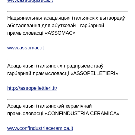
www.assologistica.it
Нацыянальная асацыяцыя італьянскіх вытворцаў
абсталявання для абутковай і гарбарнай
прамысловасці «ASSOMAC»
www.assomac.it
Асацыяцыя італьянскіх прадпрыемстваў
гарбарнай прамысловасці «ASSOPELLETIERI»
http://assopellettieri.it/
Асацыяцыя італьянскай керамічнай
прамысловасці «CONFINDUSTRIA CERAMICA»
www.confindustriaceramica.it