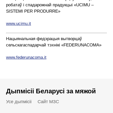
робатаў і спадарожнай прадукцыі «UCIMU –
SISTEMI PER PRODURRE»
www.ucimu.it
Нацыянальная федэрацыя вытворцаў
сельскагаспадарчай тэхнікі «FEDERUNACOMA»
www.federunacoma.it
Дыпмісіі Беларусі за мяжой
Усе дыпмісіі
Сайт МЗС