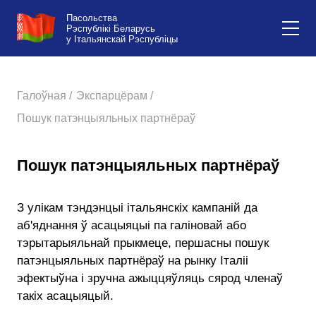
Пасольства
Рэспублікі Беларусь
у Італьянскай Рэспубліцы
Галоўная /
Экспарцёрам /
Пошук патэнцыяльных партнёраў
Пошук патэнцыяльных партнёраў
З улікам тэндэнцыі італьянскіх кампаній да
аб'яднання ў асацыяцыі па галіновай або
тэрытарыяльнай прыкмеце, першасны пошук
патэнцыяльных партнёраў на рынку Італіі
эфектыўна і зручна ажыццяўляць сярод членаў
такіх асацыяцый.