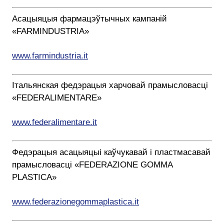
Асацыяцыя фармацэўтычных кампаній
«FARMINDUSTRIA»
www.farmindustria.it
Італьянская федэрацыя харчовай прамысловасці
«FEDERALIMENTARE»
www.federalimentare.it
Федэрацыя асацыяцыі каўчукавай і пластмасавай
прамысловасці «FEDERAZIONE GOMMA
PLASTICA»
www.federazionegommaplastica.it