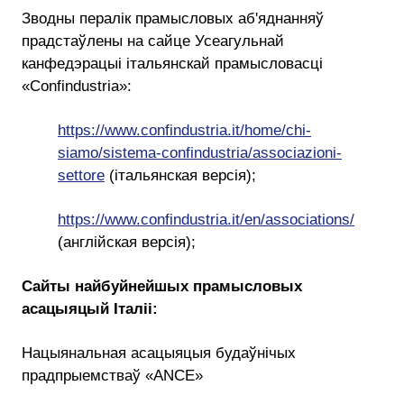
Зводны пералік прамысловых аб'яднанняў
прадстаўлены на сайце Усеагульнай
канфедэрацыі італьянскай прамысловасці
«Confindustria»:
https://www.confindustria.it/home/chi-
siamo/sistema-confindustria/associazioni-
settore
(італьянская версія);
https://www.confindustria.it/en/associations/
(англійская версія);
Сайты найбуйнейшых прамысловых
асацыяцый Італіі:
Нацыянальная асацыяцыя будаўнічых
прадпрыемстваў «ANCE»