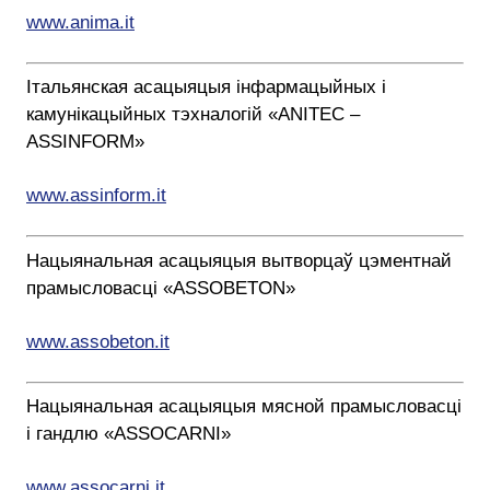
www.anima.it
Італьянская асацыяцыя інфармацыйных і
камунікацыйных тэхналогій «ANITEC –
ASSINFORM»
www.assinform.it
Нацыянальная асацыяцыя вытворцаў цэментнай
прамысловасці «ASSOBETON»
www.assobeton.it
Нацыянальная асацыяцыя мясной прамысловасці
і гандлю «ASSOCARNI»
www.assocarni.it