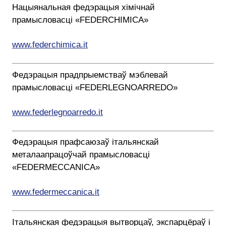
Нацыянальная федэрацыя хімічнай
прамысловасці «FEDERCHIMICA»
www.federchimica.it
Федэрацыя прадпрыемстваў мэблевай
прамысловасці «FEDERLEGNOARREDO»
www.federlegnoarredo.it
Федэрацыя прафсаюзаў італьянскай
металаапрацоўчай прамысловасці
«FEDERMECCANICA»
www.federmeccanica.it
Італьянская федэрацыя вытворцаў, экспарцёраў і