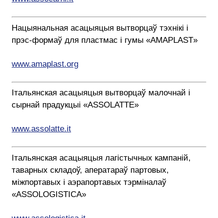
Нацыянальная асацыяцыя вытворцаў тэхнікі і
прэс-формаў для пластмас і гумы «AMAPLAST»
www.amaplast.org
Італьянская асацыяцыя вытворцаў малочнай і
сырнай прадукцыі «ASSOLATTE»
www.assolatte.it
Італьянская асацыяцыя лагістычных кампаній,
таварных складоў, аператараў партовых,
міжпортавых і аэрапортавых тэрміналаў
«ASSOLOGISTICA»