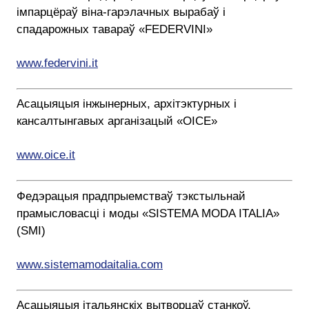
імпарцёраў віна-гарэлачных вырабаў і
спадарожных тавараў «FEDERVINI»
www.federvini.it
Асацыяцыя інжынерных, архітэктурных і
кансалтынгавых арганізацый «OICE»
www.oice.it
Федэрацыя прадпрыемстваў тэкстыльнай
прамысловасці і моды «SISTEMA MODA ITALIA»
(SMI)
www.sistemamodaitalia.com
Асацыяцыя італьянскіх вытворцаў станкоў,