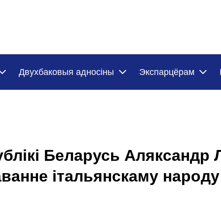
Двухбаковыя адносіны
Экспарцёрам
ублікі Беларусь Аляксандр 
аванне італьянскаму народу