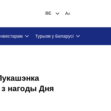
BE
A
A
Iнвестарам
Турызм у Беларусi
Лукашэнка
 з нагоды Дня