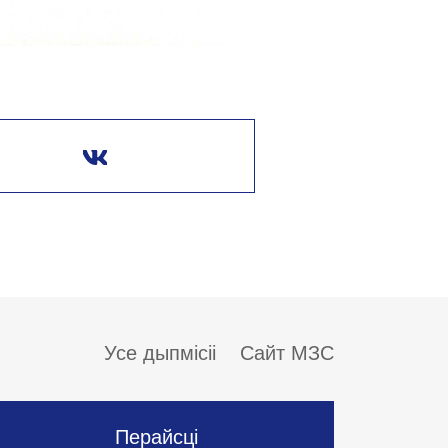
Усе дыпмісіі
Сайт МЗС
Перайсці