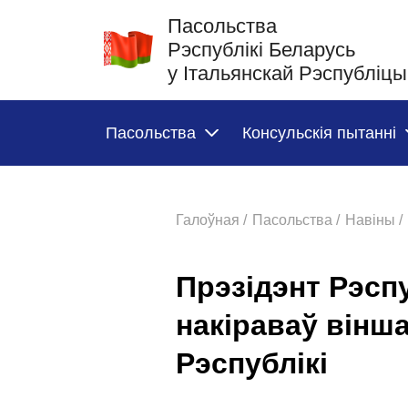
Пасольства
Рэспублікі Беларусь
у Італьянскай Рэспубліцы
Пасольства
Консульскія пытанні
Галоўная /
Пасольства /
Навіны /
Прэзідэнт Рэсп
накіраваў вінш
Рэспублікі